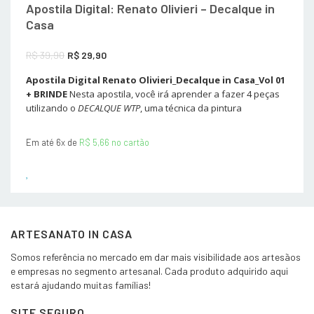
Apostila Digital: Renato Olivieri – Decalque in
Casa
O
O
R$
39,90
R$
29,90
preço
preço
Apostila Digital Renato Olivieri_Decalque in Casa_Vol 01
+ BRINDE
original
Nesta apostila, você irá aprender a fazer 4 peças
atual
utilizando o
DECALQUE WTP
, uma técnica da pintura
era:
é:
R$ 39,90.
R$ 29,90.
Em até 6x de
R$
5,66
no cartão
ARTESANATO IN CASA
Somos referência no mercado em dar mais visibilidade aos artesãos
e empresas no segmento artesanal. Cada produto adquirido aqui
estará ajudando muitas famílias!
SITE SEGURO