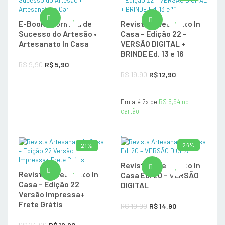
ADICIONAR AO CARRINHO
ADICIONAR AO CAR
E-Book – Fórmula de
Revista Artesanato In
Sucesso do Artesão •
Casa – Edição 22 –
Artesanato In Casa
VERSÃO DIGITAL +
BRINDE Ed. 13 e 16
O
O
R$
9,90
R$
5,90
O
O
R$
19,90
R$
12,90
preço
preço
preço
preço
original
atual
Em até 2x de
original
R$
6,94
atual
no
era:
é:
cartão
era:
é:
R$ 9,90.
R$ 5,90.
R$ 19,90.
R$ 12,90.
26%
21%
Revista Artesanato In
ADICIONAR AO CAR
ADICIONAR AO CARRINHO
Revista Artesanato In
Casa Ed. 20 – VERSÃO
Casa – Edição 22
DIGITAL
Versão Impressa+
Frete Grátis
O
O
R$
19,90
R$
14,90
preço
preço
O
O