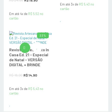
R$
24,90
R$
19,90
Em até 3x de
original
R$
5,43
atual
no
preço
preço
cartão
era:
é:
Em até 4x de
original
R$
5,52
atual
no
cartão
R$ 19,90.
R$ 14,90.
era:
é:
R$ 24,90.
R$ 19,90.
22%
ADICIONAR AO CARRINHO
Revista Artesanato In
Casa Ed. 21 – Especial
de Natal – VERSÃO
DIGITAL + BRINDE
O
O
R$
18,90
R$
14,90
preço
preço
Em até 3x de
original
R$
5,43
atual
no
cartão
era:
é:
R$ 18,90.
R$ 14,90.