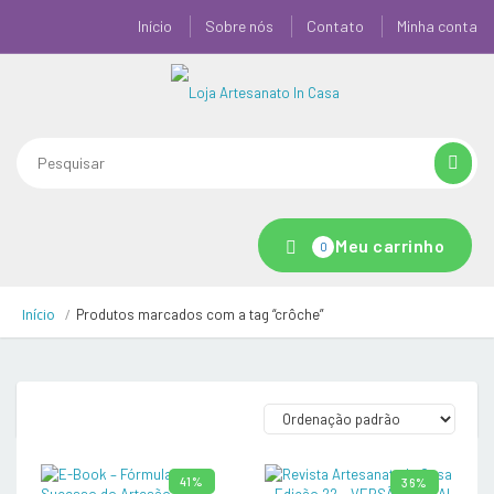
Início
Sobre nós
Contato
Minha conta
Meu carrinho
0
Início
Produtos marcados com a tag “crôche”
41%
36%