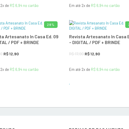
 2x de
R$
6,94
no cartão
Em até 2x de
R$
6,94
no cartão
original
atual
original
atual
era:
é:
era:
é:
R$ 17,90.
R$ 12,90.
R$ 17,90.
R$ 12,90.
28%
ADICIONAR AO CARRINHO
ADICIONAR A
ta Artesanato In Casa Ed. 09
Revista Artesanato In Casa E
ITAL / PDF + BRINDE
– DIGITAL / PDF + BRINDE
O
O
O
O
90
R$
12,90
R$
17,90
R$
12,90
preço
preço
preço
preço
 2x de
R$
6,94
no cartão
Em até 2x de
R$
6,94
no cartão
original
atual
original
atual
era:
é:
era:
é:
R$ 17,90.
R$ 12,90.
R$ 17,90.
R$ 12,90.