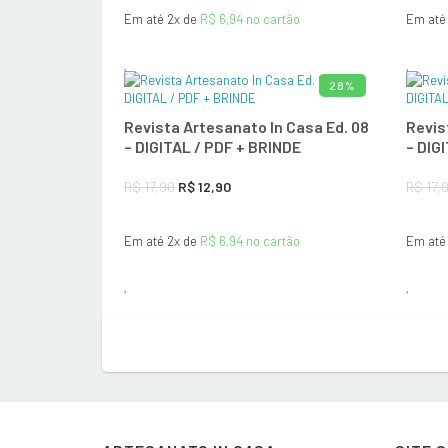
Em até 2x de
R$
6,94
no cartão
Em até
original
atual
era:
é:
R$ 17,90.
R$ 12,90.
28%
ADICIONAR AO CARRINHO
Revista Artesanato In Casa Ed. 08
Revis
– DIGITAL / PDF + BRINDE
– DIG
O
O
R$
17,90
R$
12,90
R$
17,
preço
preço
Em até 2x de
R$
6,94
no cartão
Em até
original
atual
era:
é:
R$ 17,90.
R$ 12,90.