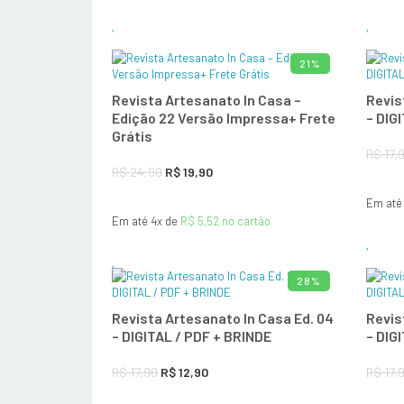
era:
é:
R$ 89,90.
R$ 65,00.
21%
ADICIONAR AO CARRINHO
Revista Artesanato In Casa –
Revis
Edição 22 Versão Impressa+ Frete
– DIG
Grátis
R$
17,
O
O
R$
24,90
R$
19,90
preço
preço
Em até
Em até 4x de
R$
5,52
no cartão
original
atual
era:
é:
R$ 24,90.
R$ 19,90.
28%
ADICIONAR AO CARRINHO
Revista Artesanato In Casa Ed. 04
Revis
– DIGITAL / PDF + BRINDE
– DIG
O
O
R$
17,90
R$
12,90
R$
17,
preço
preço