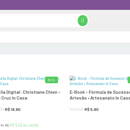
34%
ADICIONAR AO CARRINHO
ADICIONAR A
la Digital: Christiane Chien –
E-Book – Fórmula de Sucess
 Cruz in Casa
Artesão • Artesanato In Cas
O
O
O
O
90
R$
19,90
R$
9,90
R$
5,90
preço
preço
preço
preço
 4x de
R$
5,52
no cartão
original
atual
original
atual