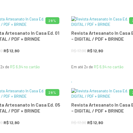
era:
é:
era:
é:
R$ 29,90.
R$ 19,90.
R$ 9,90.
R$ 5,90.
28%
ADICIONAR AO CARRINHO
ADICIONAR A
ta Artesanato In Casa Ed. 01
Revista Artesanato In Casa E
ITAL / PDF + BRINDE
– DIGITAL / PDF + BRINDE
O
O
O
O
90
R$
12,90
R$
17,90
R$
12,90
preço
preço
preço
preço
 2x de
R$
6,94
no cartão
Em até 2x de
R$
6,94
no cartão
original
atual
original
atual
era:
é:
era:
é:
R$ 17,90.
R$ 12,90.
R$ 17,90.
R$ 12,90.
28%
ADICIONAR AO CARRINHO
ADICIONAR A
ta Artesanato In Casa Ed. 05
Revista Artesanato In Casa E
ITAL / PDF + BRINDE
– DIGITAL / PDF + BRINDE
O
O
O
O
90
R$
12,90
R$
17,90
R$
12,90
preço
preço
preço
preço