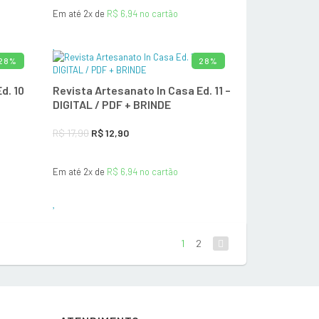
Em até 2x de
R$
6,94
no cartão
original
atual
era:
é:
R$ 17,90.
R$ 12,90.
28%
28%
O CARRINHO
ADICIONAR AO CARRINHO
d. 10
Revista Artesanato In Casa Ed. 11 –
DIGITAL / PDF + BRINDE
O
O
R$
17,90
R$
12,90
preço
preço
Em até 2x de
R$
6,94
no cartão
original
atual
era:
é:
R$ 17,90.
R$ 12,90.
1
2