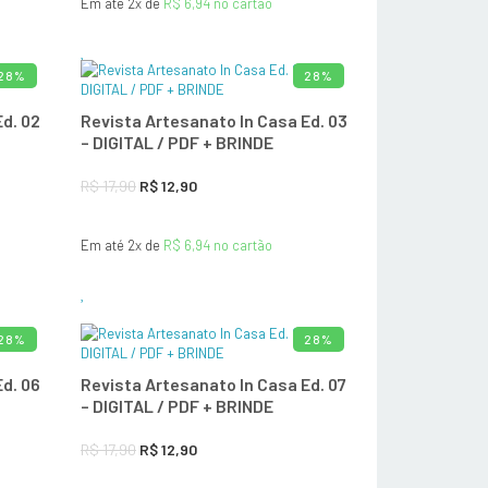
Em até 2x de
R$
6,94
no cartão
original
atual
era:
é:
R$ 19,90.
R$ 12,90.
28%
28%
O CARRINHO
ADICIONAR AO CARRINHO
d. 02
Revista Artesanato In Casa Ed. 03
– DIGITAL / PDF + BRINDE
O
O
R$
17,90
R$
12,90
preço
preço
Em até 2x de
R$
6,94
no cartão
original
atual
era:
é:
R$ 17,90.
R$ 12,90.
28%
28%
O CARRINHO
ADICIONAR AO CARRINHO
d. 06
Revista Artesanato In Casa Ed. 07
– DIGITAL / PDF + BRINDE
O
O
R$
17,90
R$
12,90
preço
preço