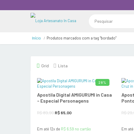
Início
Produtos marcados com a tag “bordado”
Grid
Lista
28%
ADICIONAR AO CARRINHO
Apostila Digital AMIGURUMI in Casa
Aposti
– Especial Personagens
Ponto
O
O
R$
89,90
R$
65,00
R$
29,
preço
preço
Em até 12x de
R$
6,59
no cartão
Em até
original
atual