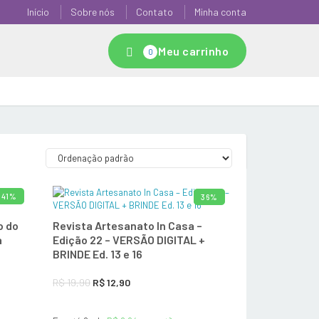
Início
Sobre nós
Contato
Minha conta
Meu carrinho
0
41%
36%
O CARRINHO
ADICIONAR AO CARRINHO
o do
Revista Artesanato In Casa –
a
Edição 22 – VERSÃO DIGITAL +
BRINDE Ed. 13 e 16
O
O
R$
19,90
R$
12,90
preço
preço