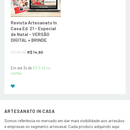
Revista Artesanato In
Casa Ed. 21 – Especial
de Natal – VERSÃO
DIGITAL + BRINDE
O
O
R$
18,90
R$
14,90
preço
preço
Em até 3x de
original
R$
5,43
atual
no
cartão
era:
é:
R$ 18,90.
R$ 14,90.
ARTESANATO IN CASA
Somos referência no mercado em dar mais visibilidade aos artesãos
e empresas no segmento artesanal. Cada produto adquirido aqui