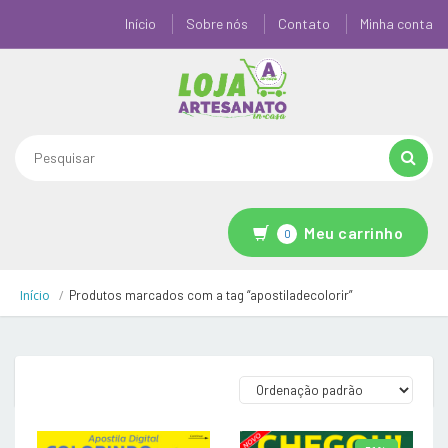
Início
Sobre nós
Contato
Minha conta
Meu carrinho
0
Início
Produtos marcados com a tag “apostiladecolorir”