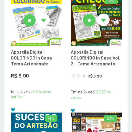
51%
ADICIONAR AO CARRINHO
ADICIONAR AO CA
Apostila Digital
Apostila Digital
COLORINDO in Casa –
COLORINDO in Casa Vol.
Tema Artesanato
2 – Tema Artesanato
O
O
R$
9,90
R$
19,90
R$
9,90
preço
preço
Em até 2x de
R$
5,33
no
Em até 2x de
original
R$
5,33
atual
no
cartão
cartão
era:
é:
R$ 19,90.
R$ 9,90.
41%
26%