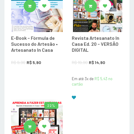
ADICIONAR AO CARRINHO
ADICIONAR AO CA
E-Book – Fórmula de
Revista Artesanato In
Sucesso do Artesão •
Casa Ed. 20 – VERSÃO
Artesanato In Casa
DIGITAL
O
O
O
O
R$
9,90
R$
5,90
R$
19,90
R$
14,90
preço
preço
preço
preço
original
atual
Em até 3x de
original
R$
5,43
atual
no
cartão
era:
é:
era:
é:
R$ 9,90.
R$ 5,90.
R$ 19,90.
R$ 14,90.
22%
ADICIONAR AO CARRINHO