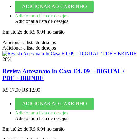
original
atual
ADICIONAR AO CARRINHO
era:
é:
R$ 17,90.
R$ 12,90.
Adicionar a lista de desejos
Adicionar a lista de desejos
Em até 2x de
R$
6,94
no cartão
Adicionar a lista de desejos
Adicionar a lista de desejos
28%
Revista Artesanato In Casa Ed. 09 – DIGITAL /
PDF + BRINDE
O
O
R$
17,90
R$
12,90
preço
preço
original
atual
ADICIONAR AO CARRINHO
era:
é:
R$ 17,90.
R$ 12,90.
Adicionar a lista de desejos
Adicionar a lista de desejos
Em até 2x de
R$
6,94
no cartão