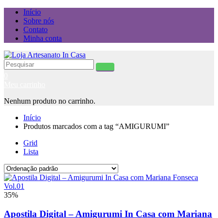
Início
Sobre nós
Contato
Minha conta
0
Meu carrinho
Nenhum produto no carrinho.
Início
Produtos marcados com a tag “AMIGURUMI”
Grid
Lista
35%
Apostila Digital – Amigurumi In Casa com Mariana