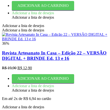
original
atual
ADICIONAR AO CARRINHO
era:
é:
R$ 9,90.
R$ 5,90.
Adicionar a lista de desejos
Adicionar a lista de desejos
Adicionar a lista de desejos
Adicionar a lista de desejos
36%
Revista Artesanato In Casa – Edição 22 – VERSÃO
DIGITAL + BRINDE Ed. 13 e 16
O
O
R$
19,90
R$
12,90
preço
preço
original
atual
ADICIONAR AO CARRINHO
era:
é:
R$ 19,90.
R$ 12,90.
Adicionar a lista de desejos
Adicionar a lista de desejos
Em até 2x de
R$
6,94
no cartão
Adicionar a lista de desejos