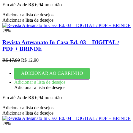
Em até 2x de
R$
6,94
no cartão
Adicionar a lista de desejos
Adicionar a lista de desejos
28%
Revista Artesanato In Casa Ed. 03 – DIGITAL /
PDF + BRINDE
O
O
R$
17,90
R$
12,90
preço
preço
original
atual
ADICIONAR AO CARRINHO
era:
é:
R$ 17,90.
R$ 12,90.
Adicionar a lista de desejos
Adicionar a lista de desejos
Em até 2x de
R$
6,94
no cartão
Adicionar a lista de desejos
Adicionar a lista de desejos
28%