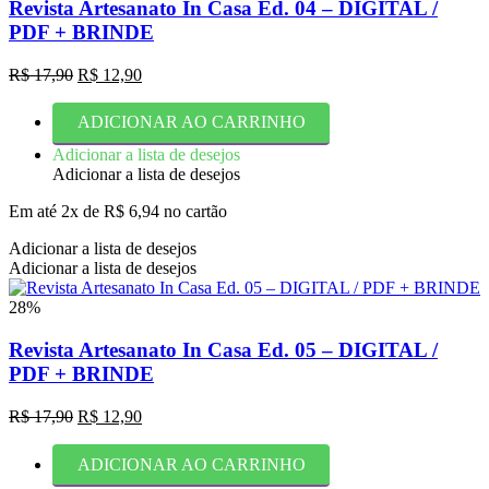
Revista Artesanato In Casa Ed. 04 – DIGITAL /
PDF + BRINDE
O
O
R$
17,90
R$
12,90
preço
preço
original
atual
ADICIONAR AO CARRINHO
era:
é:
R$ 17,90.
R$ 12,90.
Adicionar a lista de desejos
Adicionar a lista de desejos
Em até 2x de
R$
6,94
no cartão
Adicionar a lista de desejos
Adicionar a lista de desejos
28%
Revista Artesanato In Casa Ed. 05 – DIGITAL /
PDF + BRINDE
O
O
R$
17,90
R$
12,90
preço
preço
original
atual
ADICIONAR AO CARRINHO
era:
é: