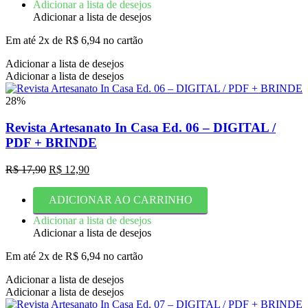
R$ 17,90.
R$ 12,90.
Adicionar a lista de desejos
Adicionar a lista de desejos
Em até 2x de
R$
6,94
no cartão
Adicionar a lista de desejos
Adicionar a lista de desejos
28%
Revista Artesanato In Casa Ed. 06 – DIGITAL /
PDF + BRINDE
O
O
R$
17,90
R$
12,90
preço
preço
original
atual
ADICIONAR AO CARRINHO
era:
é:
R$ 17,90.
R$ 12,90.
Adicionar a lista de desejos
Adicionar a lista de desejos
Em até 2x de
R$
6,94
no cartão
Adicionar a lista de desejos
Adicionar a lista de desejos