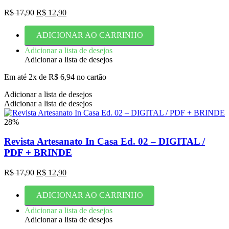
O
O
R$
17,90
R$
12,90
preço
preço
original
atual
ADICIONAR AO CARRINHO
era:
é:
R$ 17,90.
R$ 12,90.
Adicionar a lista de desejos
Adicionar a lista de desejos
Em até 2x de
R$
6,94
no cartão
Adicionar a lista de desejos
Adicionar a lista de desejos
28%
Revista Artesanato In Casa Ed. 02 – DIGITAL /
PDF + BRINDE
O
O
R$
17,90
R$
12,90
preço
preço
original
atual
ADICIONAR AO CARRINHO
era:
é:
R$ 17,90.
R$ 12,90.
Adicionar a lista de desejos
Adicionar a lista de desejos