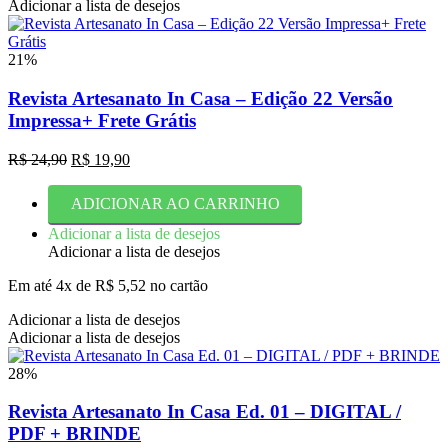
Adicionar a lista de desejos
21%
Revista Artesanato In Casa – Edição 22 Versão
Impressa+ Frete Grátis
O
O
R$
24,90
R$
19,90
preço
preço
original
atual
ADICIONAR AO CARRINHO
era:
é:
R$ 24,90.
R$ 19,90.
Adicionar a lista de desejos
Adicionar a lista de desejos
Em até 4x de
R$
5,52
no cartão
Adicionar a lista de desejos
Adicionar a lista de desejos
28%
Revista Artesanato In Casa Ed. 01 – DIGITAL /
PDF + BRINDE