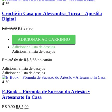
41%
Crochê in Casa por Alessandra_Turca – Apostila
Digital
O
O
R$
49,90
R$
29,90
preço
preço
original
atual
ADICIONAR AO CARRINHO
era:
é:
R$ 49,90.
R$ 29,90.
Adicionar a lista de desejos
Adicionar a lista de desejos
Em até 6x de
R$
5,66
no cartão
Adicionar a lista de desejos
Adicionar a lista de desejos
41%
E-Book – Fórmula de Sucesso do Artesão •
Artesanato In Casa
O
O
R$
9,90
R$
5,90
preço
preço