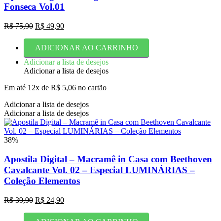
Fonseca Vol.01
O
O
R$
75,90
R$
49,90
preço
preço
original
atual
ADICIONAR AO CARRINHO
era:
é:
R$ 75,90.
R$ 49,90.
Adicionar a lista de desejos
Adicionar a lista de desejos
Em até 12x de
R$
5,06
no cartão
Adicionar a lista de desejos
Adicionar a lista de desejos
38%
Apostila Digital – Macramê in Casa com Beethoven
Cavalcante Vol. 02 – Especial LUMINÁRIAS –
Coleção Elementos
O
O
R$
39,90
R$
24,90
preço
preço
original
atual