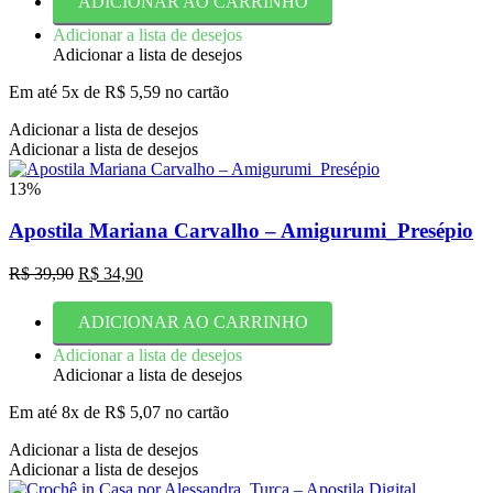
ADICIONAR AO CARRINHO
era:
é:
R$ 39,90.
R$ 24,90.
Adicionar a lista de desejos
Adicionar a lista de desejos
Em até 5x de
R$
5,59
no cartão
Adicionar a lista de desejos
Adicionar a lista de desejos
13%
Apostila Mariana Carvalho – Amigurumi_Presépio
O
O
R$
39,90
R$
34,90
preço
preço
original
atual
ADICIONAR AO CARRINHO
era:
é:
R$ 39,90.
R$ 34,90.
Adicionar a lista de desejos
Adicionar a lista de desejos
Em até 8x de
R$
5,07
no cartão
Adicionar a lista de desejos
Adicionar a lista de desejos