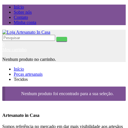
Início
Sobre nós
Contato
Minha conta
0
Meu carrinho
Nenhum produto no carrinho.
Início
Peças artesanais
Tecidos
Nenhum produto foi encontrado para a sua seleção.
Artesanato in Casa
Somos referência no mercado em dar mais visibilidade aos artesãos