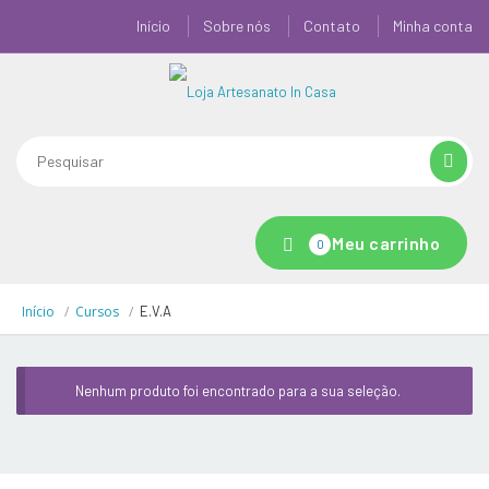
Início
Sobre nós
Contato
Minha conta
Meu carrinho
0
Início
Cursos
E.V.A
Nenhum produto foi encontrado para a sua seleção.